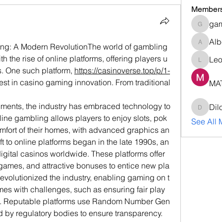
Member
ga
gamble
Alb
ing: A Modern RevolutionThe world of gambling 
Albert9
h the rise of online platforms, offering players u
Le
Leona
 One such platform, 
https://casinoverse.top/p/1-
est in casino gaming innovation. From traditional
MA
onments, the industry has embraced technology to
Dil
DilonaK
ine gambling allows players to enjoy slots, pok
See All 
omfort of their homes, with advanced graphics an
t to online platforms began in the late 1990s, an
 digital casinos worldwide. These platforms offer 
 games, and attractive bonuses to entice new pla
revolutionized the industry, enabling gaming on t
es with challenges, such as ensuring fair play 
ud. Reputable platforms use Random Number Gen
 by regulatory bodies to ensure transparency.  