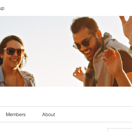
up
Members
About