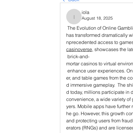
iola
August 18, 2025
iola
 The Evolution of Online Gambl
has transformed dramatically wit
nprecedented access to games.
casinoverse
, showcases the lat
 brick-and-
mortar casinos to virtual envir
 enhance user experiences. Onl
er, and table games from the c
d immersive gameplay.  The shif
d today, millions participate in
convenience, a wide variety of
yers. Mobile apps have further 
he go. However, this growth com
and protecting users from fra
erators (RNGs) and are licensed