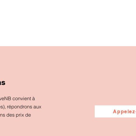
ns
iveNB convient à
es), répondrons aux
Appelez
ons des prix de