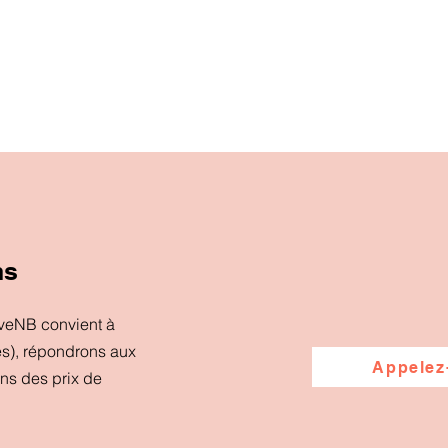
ns
iveNB convient à
es), répondrons aux
Appelez
ons des prix de