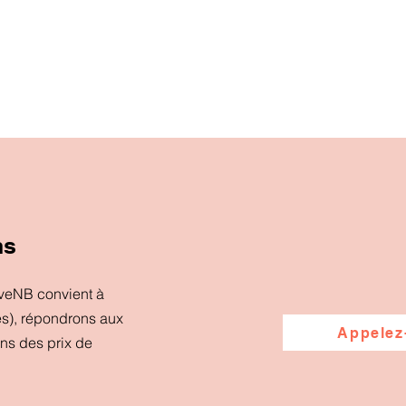
ns
iveNB convient à
es), répondrons aux
Appelez
ons des prix de