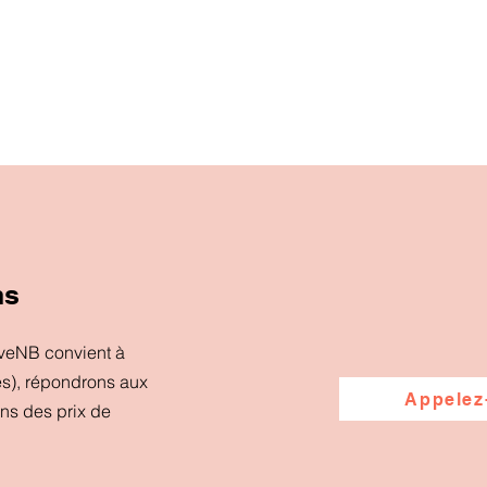
ns
iveNB convient à
es), répondrons aux
Appelez
ons des prix de