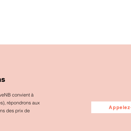
ns
iveNB convient à
es), répondrons aux
Appelez
ons des prix de