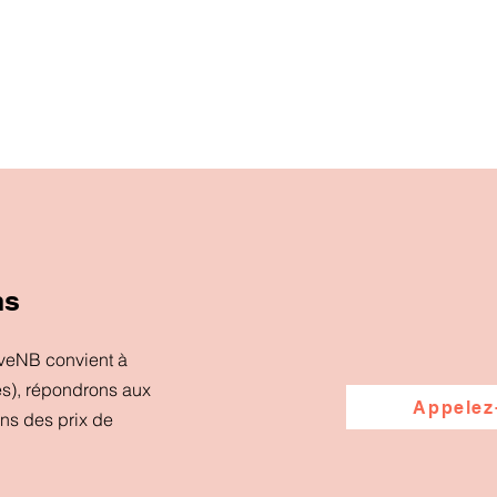
ns
iveNB convient à
es), répondrons aux
Appelez
ons des prix de